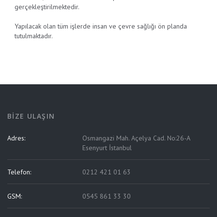
gerçekleştirilmektedir.
Yapılacak olan tüm işlerde insan ve çevre sağlığı ön planda
tutulmaktadır.
BIZE ULAŞIN
Adres:
Osmangazi Mah. Açelya Cad. No:26-A
Esenyurt İstanbul
Telefon:
0212 421 01 63
GSM:
0545 861 33 30